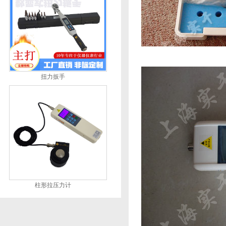
扭力扳手
柱形拉压力计