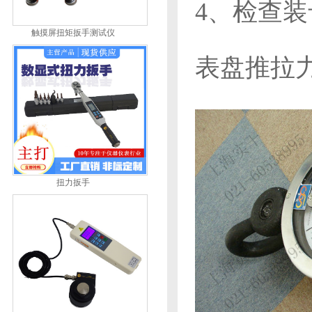
4、检查
触摸屏扭矩扳手测试仪
表盘推拉
扭力扳手