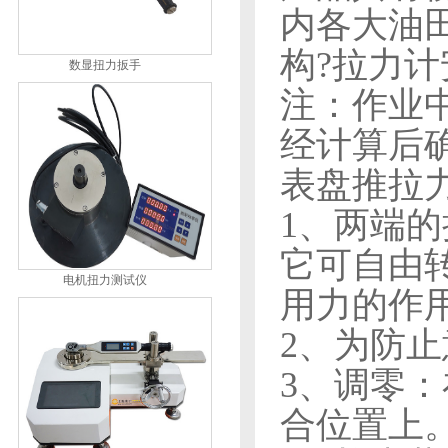
内各大油
构?拉力
数显扭力扳手
注：作业
经计算后
表盘推拉
1、两端
它可自由
电机扭力测试仪
用力的作
2、为防
3、调零
合位置上