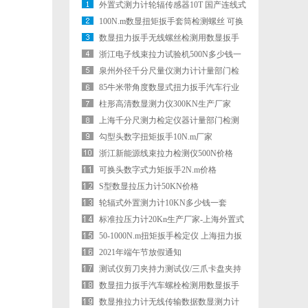
外置式测力计轮辐传感器10T 国产连线式
拉压力计20T
100N.m数显扭矩扳手套筒检测螺丝 可换
头数显扭力扳手
数显扭力扳手无线螺丝检测用数显扳手
无线传输数显扭矩扳手
浙江电子线束拉力试验机500N多少钱一
台
泉州外径千分尺量仪测力计计量部门检
测用SLC
85牛米带角度数显式扭力扳手汽车行业
检测螺栓用
柱形高清数显测力仪300KN生产厂家
上海千分尺测力检定仪器计量部门检测
用SLC
勾型头数字扭矩扳手10N.m厂家
浙江新能源线束拉力检测仪500N价格
可换头数字式力矩扳手2N.m价格
S型数显拉压力计50KN价格
轮辐式外置测力计10KN多少钱一套
标准拉压力计20Kn生产厂家-上海外置式
测力计-S型拉压力计价位
50-1000N.m扭矩扳手检定仪 上海扭力扳
手检定装置多少钱一台
2021年端午节放假通知
测试仪剪刀夹持力测试仪/三爪卡盘夹持
力测试仪/地跌车门夹持力测
数显扭力扳手汽车螺栓检测用数显扳手
生产厂家800N.m
数显推拉力计无线传输数据数显测力计