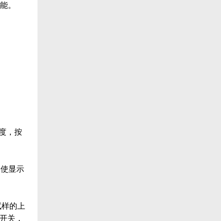
功能。
度，按
，使显示
试样的上
”开关，