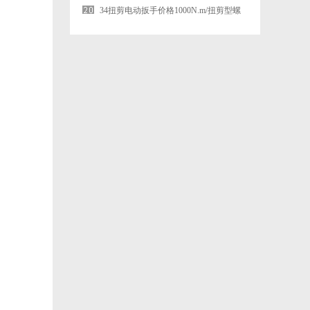
数字测力仪生产厂家
34扭剪电动扳手价格1000N.m/扭剪型螺
丝电动扳手轨道螺丝拧紧扳手