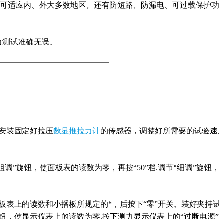
V可用，可适应内、外大多数地区。还有防短路、防漏电、可过载保护
力测试准确无误。
。
器安装固定好拉压
数显推拉力计
的传感器，调整好所需要的试验速
粗调”旋钮，使面板表的读数为零，再按“50”档.调节“细调”旋钮
使面板表上的读数和小播板所规定的*，后按下“零”开关。装好夹持
旋钮，使显示仪表上的读数为零.按下测力显示仪表上的“过断电源