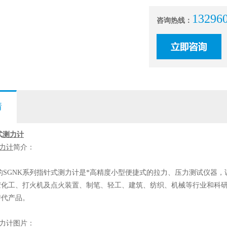
13296
咨询热线：
情
式
测力计
力计
简介：
SGNK系列指针式
测力计
是*高精度小型便捷式的拉力、压力测试仪器，
胶化工、打火机及点火装置、制笔、轻工、建筑、纺织、机械等行业和科
替代产品。
测力计图片：