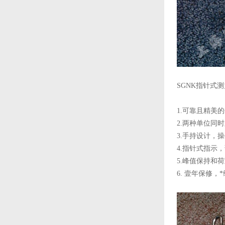
SGNK指针式
1.可靠且精美
2.两种单位同
3.手持设计，
4.指针式指示
5.峰值保持和
6. 壹年保修，