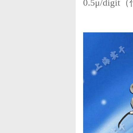
0.5μ/dig